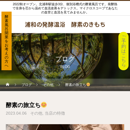
2022秋オープン。北浦和駅徒歩3分、個別浴槽式の酵素風呂です。発酵熱
で全身を芯から温めて血流改善＆デトックス。マイクロスコープであなた
の血管と血流を見てみませんか。
酵
素
浦和の発酵温浴 酵素のきもち
風
呂
開
ご
業
を
予
お
約
考
は
え
こ
の
ブログ
ち
方
ら
へ
BLOG
ブログ
その他
酵素の旅立ち
酵素の旅立ち
2023.04.06
その他
当店の特徴