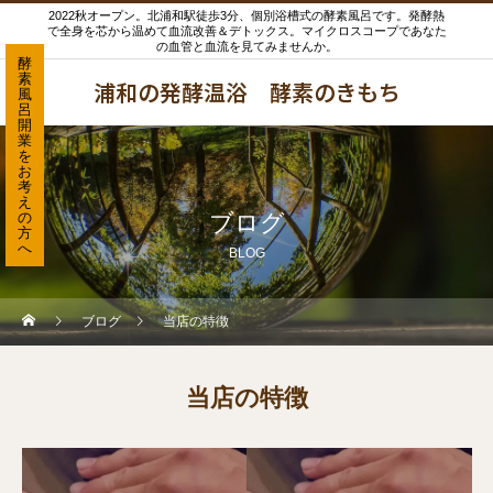
2022秋オープン。北浦和駅徒歩3分、個別浴槽式の酵素風呂です。発酵熱
で全身を芯から温めて血流改善＆デトックス。マイクロスコープであなた
の血管と血流を見てみませんか。
酵
素
浦和の発酵温浴 酵素のきもち
風
呂
開
業
を
お
考
え
の
ブログ
方
へ
BLOG
ブログ
当店の特徴
当店の特徴