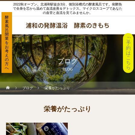
2022秋オープン。北浦和駅徒歩3分、個別浴槽式の酵素風呂です。発酵熱
で全身を芯から温めて血流改善＆デトックス。マイクロスコープであなた
の血管と血流を見てみませんか。
酵
素
浦和の発酵温浴 酵素のきもち
風
呂
開
ご
業
を
予
お
約
考
は
え
こ
の
ブログ
ち
方
ら
へ
BLOG
ブログ
栄養がたっぷり
栄養がたっぷり