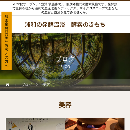
2022秋オープン。北浦和駅徒歩3分、個別浴槽式の酵素風呂です。発酵熱
で全身を芯から温めて血流改善＆デトックス。マイクロスコープであなた
の血管と血流を見てみませんか。
酵
素
浦和の発酵温浴 酵素のきもち
風
呂
開
業
を
お
考
え
の
ブログ
方
へ
BLOG
ブログ
美容
美容