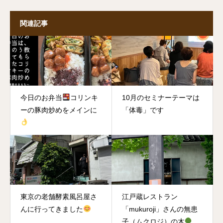
関連記事
今日のお弁当
コリンキ
10月のセミナーテーマは
ーの豚肉炒めをメインに
「体毒」です
東京の老舗酵素風呂屋さ
江戸蔵レストラン
んに行ってきました
「mukuroji」さんの無患
子（ムクロジ）の木