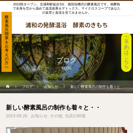
2022秋オープン。北浦和駅徒歩3分、個別浴槽式の酵素風呂です。発酵熱
で全身を芯から温めて血流改善＆デトックス。マイクロスコープであなた
の血管と血流を見てみませんか。
酵
素
浦和の発酵温浴 酵素のきもち
風
呂
開
ご
業
を
予
お
約
考
は
え
こ
の
ブログ
ち
方
ら
へ
BLOG
ブログ
お知らせ
新しい酵素風呂の制作も着々と・・
新しい酵素風呂の制作も着々と・・
2023.09.26
お知らせ
その他
当店の特徴