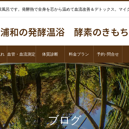
酵素風呂です。発酵熱で全身を芯から温めて血流改善＆デトックス。マ
浦和の発酵温浴 酵素のきもち
流れ
血管・血流測定
体質診断
料金プラン
予約･問合せ
ブログ