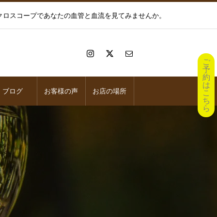
イクロスコープであなたの血管と血流を見てみませんか。
ご
予
約
は
ブログ
お客様の声
お店の場所
こ
ち
ら