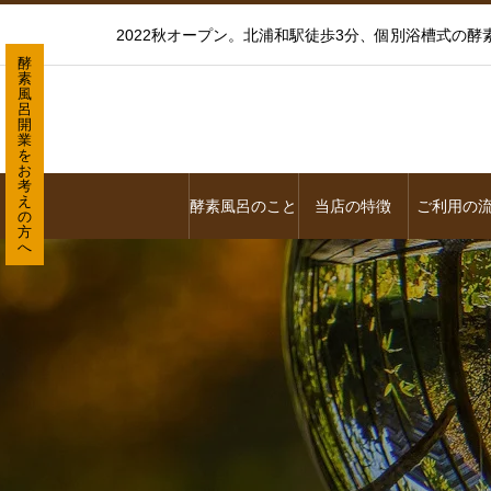
2022秋オープン。北浦和駅徒歩3分、個別浴槽式の
酵
素
風
呂
開
業
を
お
考
え
酵素風呂のこと
当店の特徴
ご利用の
の
方
へ