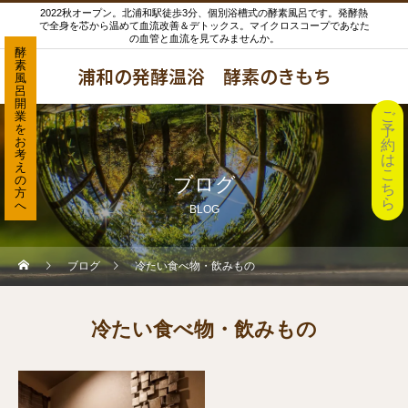
2022秋オープン。北浦和駅徒歩3分、個別浴槽式の酵素風呂です。発酵熱
で全身を芯から温めて血流改善＆デトックス。マイクロスコープであなた
の血管と血流を見てみませんか。
酵
素
浦和の発酵温浴 酵素のきもち
風
呂
開
ご
業
を
予
お
約
考
は
え
こ
の
ブログ
ち
方
ら
へ
BLOG
ブログ
冷たい食べ物・飲みもの
冷たい食べ物・飲みもの