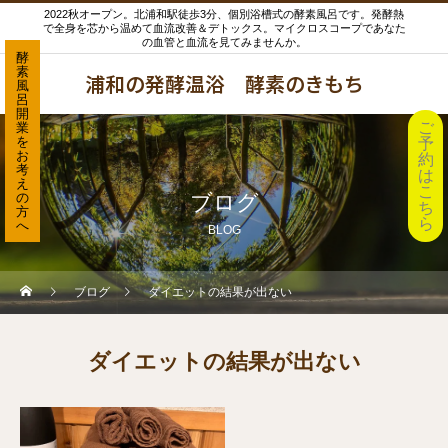
2022秋オープン。北浦和駅徒歩3分、個別浴槽式の酵素風呂です。発酵熱
で全身を芯から温めて血流改善＆デトックス。マイクロスコープであなた
の血管と血流を見てみませんか。
酵
素
浦和の発酵温浴 酵素のきもち
風
呂
開
ご
業
を
予
お
約
考
は
え
こ
の
ブログ
ち
方
ら
へ
BLOG
ブログ
ダイエットの結果が出ない
ダイエットの結果が出ない