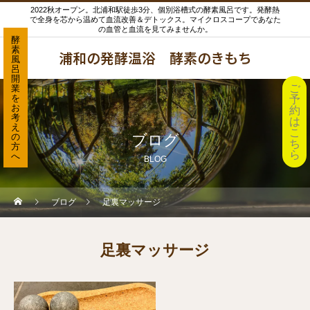
2022秋オープン。北浦和駅徒歩3分、個別浴槽式の酵素風呂です。発酵熱
で全身を芯から温めて血流改善＆デトックス。マイクロスコープであなた
の血管と血流を見てみませんか。
酵
素
浦和の発酵温浴 酵素のきもち
風
呂
開
ご
業
を
予
お
約
考
は
え
こ
の
ブログ
ち
方
ら
へ
BLOG
ブログ
足裏マッサージ
足裏マッサージ