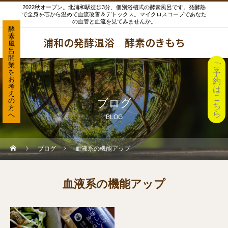
2022秋オープン。北浦和駅徒歩3分、個別浴槽式の酵素風呂です。発酵熱
で全身を芯から温めて血流改善＆デトックス。マイクロスコープであなた
の血管と血流を見てみませんか。
酵
素
浦和の発酵温浴 酵素のきもち
風
呂
開
ご
業
を
予
お
約
考
は
え
こ
の
ブログ
ち
方
ら
へ
BLOG
ブログ
血液系の機能アップ
血液系の機能アップ