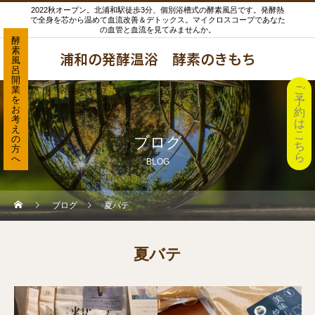
2022秋オープン。北浦和駅徒歩3分、個別浴槽式の酵素風呂です。発酵熱
で全身を芯から温めて血流改善＆デトックス。マイクロスコープであなた
の血管と血流を見てみませんか。
酵
素
浦和の発酵温浴 酵素のきもち
風
呂
開
ご
業
を
予
お
約
考
は
え
こ
の
ブログ
ち
方
ら
へ
BLOG
ブログ
夏バテ
夏バテ