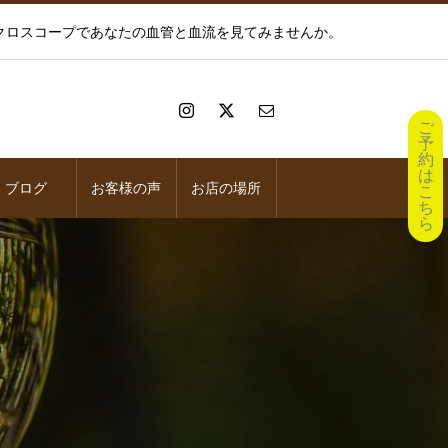
イクロスコープであなたの血管と血流を見てみませんか。
ご
予
約
は
ブログ
お客様の声
お店の場所
こ
ち
ら