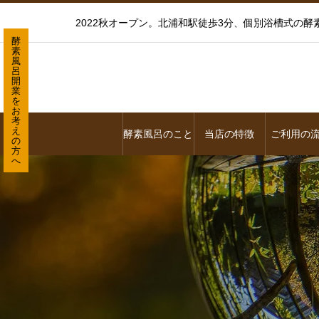
2022秋オープン。北浦和駅徒歩3分、個別浴槽式の
酵
素
風
呂
開
業
を
お
考
え
酵素風呂のこと
当店の特徴
ご利用の
の
方
へ