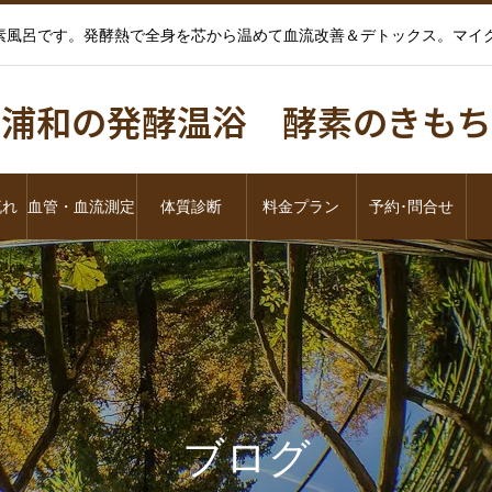
酵素風呂です。発酵熱で全身を芯から温めて血流改善＆デトックス。マ
浦和の発酵温浴 酵素のきもち
流れ
血管・血流測定
体質診断
料金プラン
予約･問合せ
ブログ