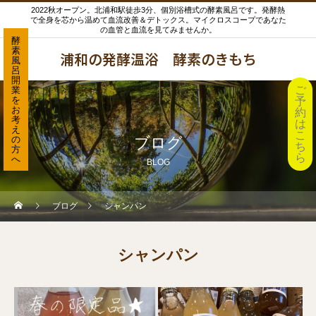
2022秋オープン。北浦和駅徒歩3分、個別浴槽式の酵素風呂です。発酵熱
で全身を芯から温めて血流改善＆デトックス。マイクロスコープであなた
の血管と血流を見てみませんか。
酵
素
浦和の発酵温浴 酵素のきもち
風
呂
開
ご
業
を
予
お
約
考
は
え
こ
の
ブログ
ち
方
ら
へ
BLOG
ブログ
シャンパン
シャンパン