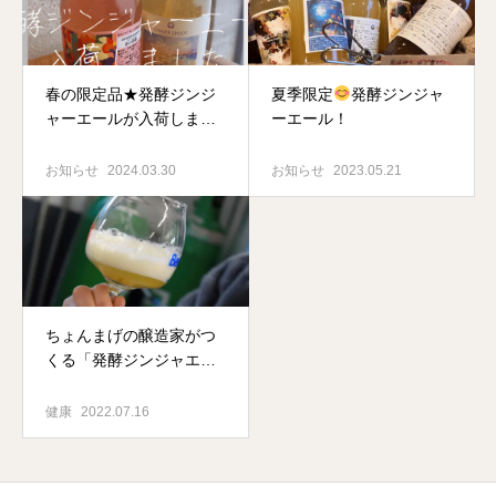
春の限定品★発酵ジンジ
夏季限定
発酵ジンジャ
ャーエールが入荷しまし
ーエール！
た
お知らせ
2024.03.30
お知らせ
2023.05.21
ちょんまげの醸造家がつ
くる「発酵ジンジャエー
ル」
健康
2022.07.16