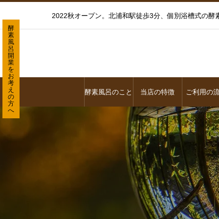
2022秋オープン。北浦和駅徒歩3分、個別浴槽式の
酵
素
風
呂
開
業
を
お
考
え
酵素風呂のこと
当店の特徴
ご利用の
の
方
へ