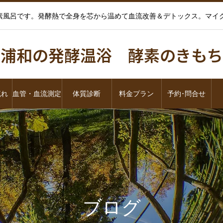
酵素風呂です。発酵熱で全身を芯から温めて血流改善＆デトックス。マ
浦和の発酵温浴 酵素のきもち
流れ
血管・血流測定
体質診断
料金プラン
予約･問合せ
ブログ