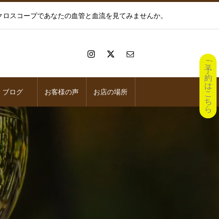
イクロスコープであなたの血管と血流を見てみませんか。
ご
予
約
は
ブログ
お客様の声
お店の場所
こ
ち
ら