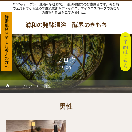
2022秋オープン。北浦和駅徒歩3分、個別浴槽式の酵素風呂です。発酵熱
で全身を芯から温めて血流改善＆デトックス。マイクロスコープであなた
の血管と血流を見てみませんか。
酵
素
浦和の発酵温浴 酵素のきもち
風
呂
開
ご
業
を
予
お
約
考
は
え
こ
の
ブログ
ち
方
ら
へ
BLOG
ブログ
男性
男性