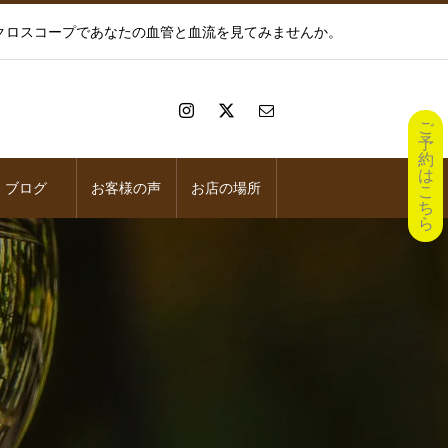
イクロスコープであなたの血管と血流を見てみませんか。
ご
予
約
は
ブログ
お客様の声
お店の場所
こ
ち
ら