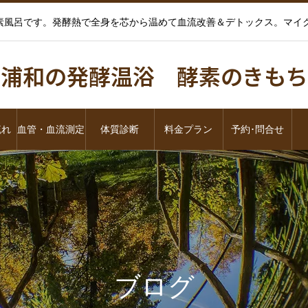
酵素風呂です。発酵熱で全身を芯から温めて血流改善＆デトックス。マ
浦和の発酵温浴 酵素のきもち
流れ
血管・血流測定
体質診断
料金プラン
予約･問合せ
ブログ