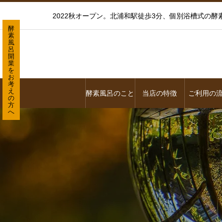
2022秋オープン。北浦和駅徒歩3分、個別浴槽式の
酵
素
風
呂
開
業
を
お
考
え
酵素風呂のこと
当店の特徴
ご利用の
の
方
へ