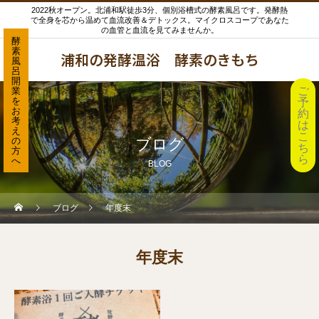
2022秋オープン。北浦和駅徒歩3分、個別浴槽式の酵素風呂です。発酵熱
で全身を芯から温めて血流改善＆デトックス。マイクロスコープであなた
の血管と血流を見てみませんか。
酵
素
浦和の発酵温浴 酵素のきもち
風
呂
開
ご
業
を
予
お
約
考
は
え
こ
の
ブログ
ち
方
ら
へ
BLOG
ブログ
年度末
年度末