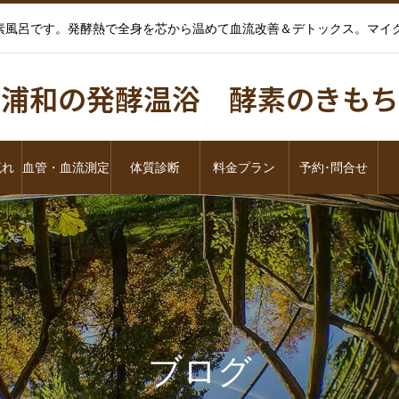
酵素風呂です。発酵熱で全身を芯から温めて血流改善＆デトックス。マ
浦和の発酵温浴 酵素のきもち
流れ
血管・血流測定
体質診断
料金プラン
予約･問合せ
ブログ