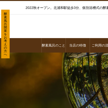
2022秋オープン。北浦和駅徒歩3分、個別浴槽式の
酵
素
風
呂
開
業
を
お
考
え
酵素風呂のこと
当店の特徴
ご利用の
の
方
へ