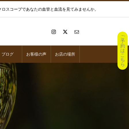
イクロスコープであなたの血管と血流を見てみませんか。
ご
予
約
は
ブログ
お客様の声
お店の場所
こ
ち
ら