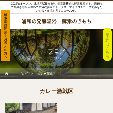
2022秋オープン。北浦和駅徒歩3分、個別浴槽式の酵素風呂です。発酵熱
で全身を芯から温めて血流改善＆デトックス。マイクロスコープであなた
の血管と血流を見てみませんか。
酵
素
浦和の発酵温浴 酵素のきもち
風
呂
開
ご
業
を
予
お
約
考
は
え
こ
の
ブログ
ち
方
ら
へ
BLOG
ブログ
カレー激戦区
カレー激戦区