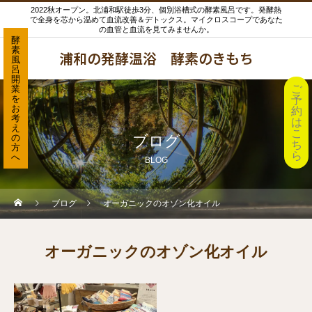
2022秋オープン。北浦和駅徒歩3分、個別浴槽式の酵素風呂です。発酵熱
で全身を芯から温めて血流改善＆デトックス。マイクロスコープであなた
の血管と血流を見てみませんか。
酵
素
浦和の発酵温浴 酵素のきもち
風
呂
開
ご
業
を
予
お
約
考
は
え
こ
の
ブログ
ち
方
ら
へ
BLOG
ブログ
オーガニックのオゾン化オイル
オーガニックのオゾン化オイル