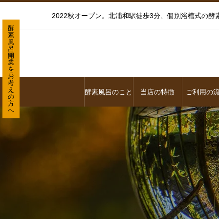
2022秋オープン。北浦和駅徒歩3分、個別浴槽式の
酵
素
風
呂
開
業
を
お
考
え
酵素風呂のこと
当店の特徴
ご利用の
の
方
へ