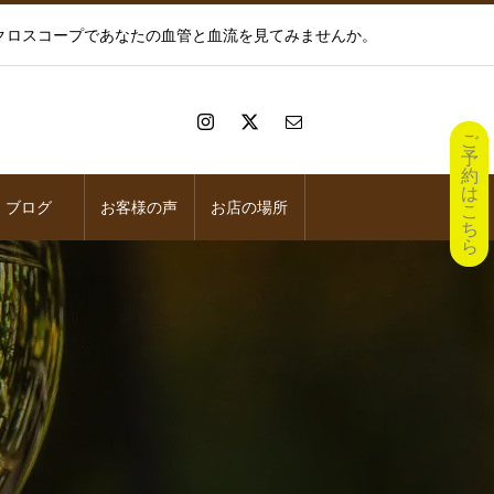
イクロスコープであなたの血管と血流を見てみませんか。
ご
予
約
は
ブログ
お客様の声
お店の場所
こ
ち
ら