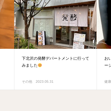
下北沢の発酵デパートメントに行って
お
みました
ー
その他
2023.05.31
健