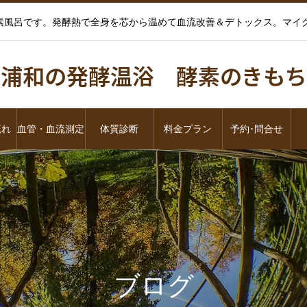
酵素風呂です。発酵熱で全身を芯から温めて血流改善＆デトックス。マ
浦和の発酵温浴 酵素のきもち
流れ
血管・血流測定
体質診断
料金プラン
予約･問合せ
ブログ