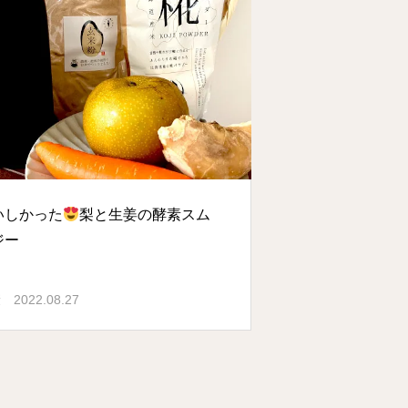
いしかった
梨と生姜の酵素スム
ジー
康
2022.08.27