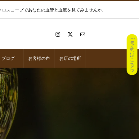
イクロスコープであなたの血管と血流を見てみませんか。
ご
予
約
は
ブログ
お客様の声
お店の場所
こ
ち
ら