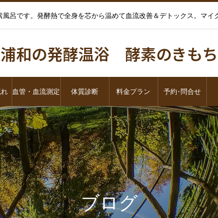
酵素風呂です。発酵熱で全身を芯から温めて血流改善＆デトックス。マ
浦和の発酵温浴 酵素のきもち
流れ
血管・血流測定
体質診断
料金プラン
予約･問合せ
ブログ