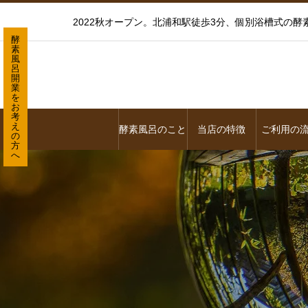
2022秋オープン。北浦和駅徒歩3分、個別浴槽式の
酵
素
風
呂
開
業
を
お
考
え
酵素風呂のこと
当店の特徴
ご利用の
の
方
へ