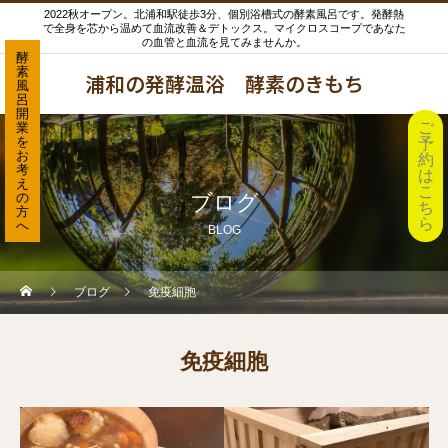
2022秋オープン。北浦和駅徒歩3分、個別浴槽式の酵素風呂です。発酵熱
で全身を芯から温めて血流改善＆デトックス。マイクロスコープであなた
の血管と血流を見てみませんか。
酵
素
浦和の発酵温浴 酵素のきもち
風
呂
開
ご
業
を
予
お
約
考
は
え
こ
の
ブログ
ち
方
ら
へ
BLOG
ブログ
免疫細胞
免疫細胞