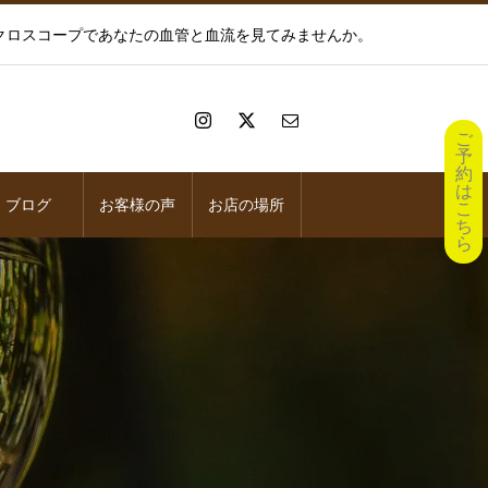
イクロスコープであなたの血管と血流を見てみませんか。
ご
予
約
は
ブログ
お客様の声
お店の場所
こ
ち
ら