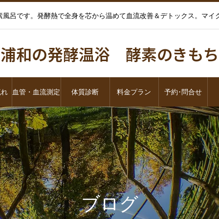
酵素風呂です。発酵熱で全身を芯から温めて血流改善＆デトックス。マ
浦和の発酵温浴 酵素のきもち
流れ
血管・血流測定
体質診断
料金プラン
予約･問合せ
ブログ