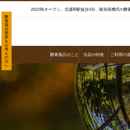
2022秋オープン。北浦和駅徒歩3分、個別浴槽式の
酵
素
風
呂
開
業
を
お
考
え
酵素風呂のこと
当店の特徴
ご利用の
の
方
へ