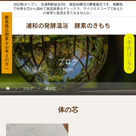
2022秋オープン。北浦和駅徒歩3分、個別浴槽式の酵素風呂です。発酵熱
で全身を芯から温めて血流改善＆デトックス。マイクロスコープであなた
の血管と血流を見てみませんか。
酵
素
浦和の発酵温浴 酵素のきもち
風
呂
開
ご
業
を
予
お
約
考
は
え
こ
の
ブログ
ち
方
ら
へ
BLOG
ブログ
体の芯
体の芯