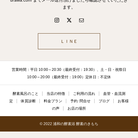
urawa.com までメール送付頂けましたら確認させていただき
ます。
ＬＩＮＥ
営業時間：平日 10:00～20:30（最終受付：19:30）、土・日・祝祭日
10:00～20:00（最終受付：19:00）定休日：不定休
酵素風呂のこと
当店の特徴
ご利用の流れ
血管・血流測
定
体質診断
料金プラン
予約･問合せ
ブログ
お客様
の声
お店の場所
© 2022 浦和の酵素浴 酵素のきもち