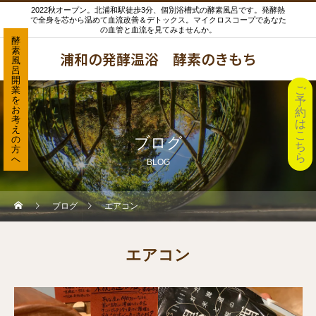
2022秋オープン。北浦和駅徒歩3分、個別浴槽式の酵素風呂です。発酵熱
で全身を芯から温めて血流改善＆デトックス。マイクロスコープであなた
の血管と血流を見てみませんか。
酵
素
浦和の発酵温浴 酵素のきもち
風
呂
開
ご
業
を
予
お
約
考
は
え
こ
の
ブログ
ち
方
ら
へ
BLOG
ブログ
エアコン
エアコン