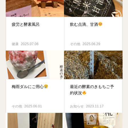
疲労と酵素風呂
飲む点滴、甘酒
健康
2025.07.06
その他
2025.06.29
梅雨ダルにご用心
最近の酵素のきもちご予
約状況
その他
2025.06.01
お知らせ
2023.11.17